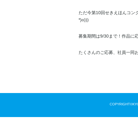
ただ今第10回せきえほんコンク
*)o)))
募集期間は9/30まで！作品
COPYRIGHT©KYODO